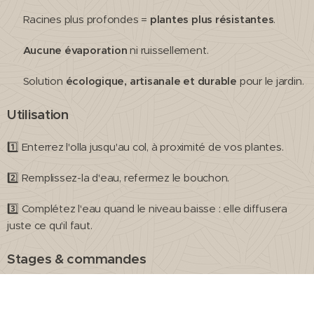
🌿 Racines plus profondes =
plantes plus résistantes
.
🌿
Aucune évaporation
ni ruissellement.
🌿 Solution
écologique, artisanale et durable
pour le jardin.
Utilisation
1️⃣ Enterrez l'olla jusqu'au col, à proximité de vos plantes.
2️⃣ Remplissez-la d'eau, refermez le bouchon.
3️⃣ Complétez l'eau quand le niveau baisse : elle diffusera
juste ce qu'il faut.
Stages & commandes
Je propose des
stages de fabrication d'ollas
(initiation,
montage, tour à la corde, finitions) et des
commandes