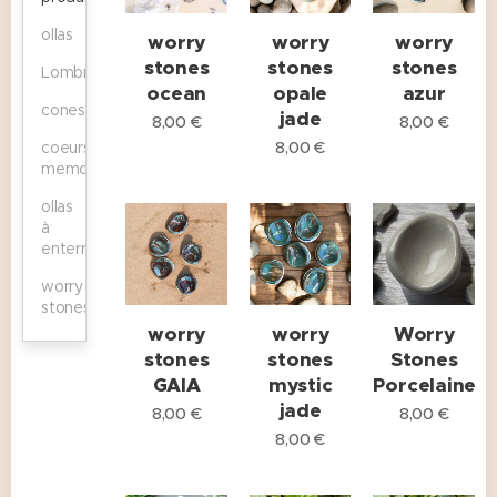
ollas
worry
worry
worry
stones
stones
stones
Lombricomposteur
ocean
opale
azur
cones
jade
8,00
€
8,00
€
coeurs
8,00
€
memories
ollas
à
enterrer
worry
stones
worry
worry
Worry
stones
stones
Stones
GAIA
mystic
Porcelaine
jade
8,00
€
8,00
€
8,00
€