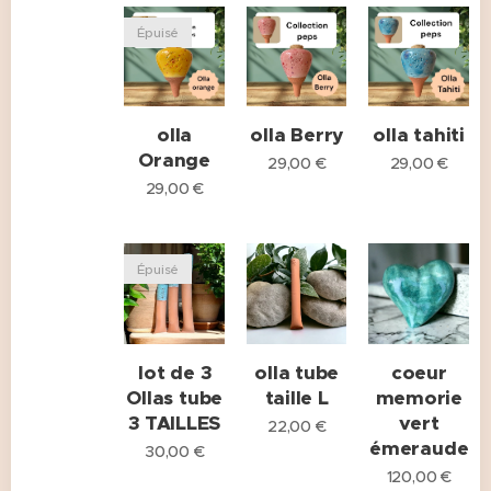
Épuisé
olla
olla Berry
olla tahiti
Orange
29,00
€
29,00
€
29,00
€
Épuisé
lot de 3
olla tube
coeur
Ollas tube
taille L
memorie
3 TAILLES
vert
22,00
€
émeraude
30,00
€
120,00
€