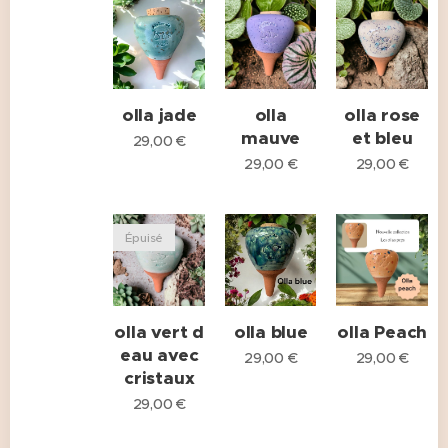
olla jade
olla
olla rose
mauve
et bleu
29,00
€
29,00
€
29,00
€
Épuisé
olla vert d
olla blue
olla Peach
eau avec
29,00
€
29,00
€
cristaux
29,00
€