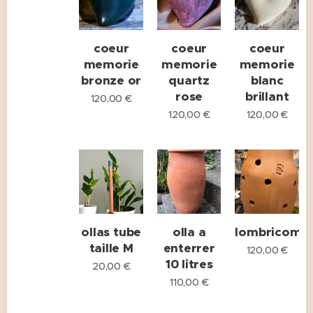
coeur
coeur
coeur
memorie
memorie
memorie
bronze or
quartz
blanc
rose
brillant
120,00
€
120,00
€
120,00
€
ollas tube
olla a
lombricomp
taille M
enterrer
120,00
€
10 litres
20,00
€
110,00
€