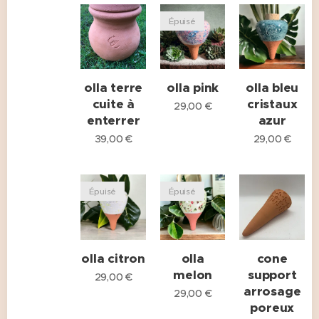
Épuisé
olla terre
olla pink
olla bleu
cuite à
cristaux
29,00
€
enterrer
azur
39,00
€
29,00
€
Épuisé
Épuisé
olla citron
olla
cone
melon
support
29,00
€
arrosage
29,00
€
poreux