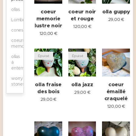
ollas
coeur
coeur noir
olla guppy
memorie
et rouge
29,00
€
Lombricomposteur
lustre noir
120,00
€
cones
120,00
€
coeurs
memories
Épuisé
Épuisé
ollas
à
enterrer
worry
olla fraise
olla jazz
coeur
stones
des bois
émaillé
29,00
€
craquelé
29,00
€
120,00
€