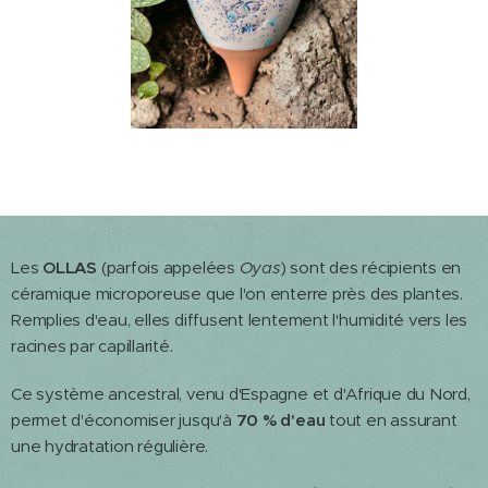
Les
OLLAS
(parfois appelées
Oyas
) sont des récipients en
céramique microporeuse que l'on enterre près des plantes.
Remplies d'eau, elles diffusent lentement l'humidité vers les
racines par capillarité.
Ce système ancestral, venu d'Espagne et d'Afrique du Nord,
permet d'économiser jusqu'à
70 % d'eau
tout en assurant
une hydratation régulière.