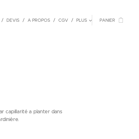
DEVIS
A PROPOS
CGV
PLUS
PANIER
ar capillarité a planter dans
rdinière.