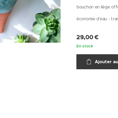
bouchon en liège off
économie d'eau - tranq
29,00
€
En stock
Ajouter au