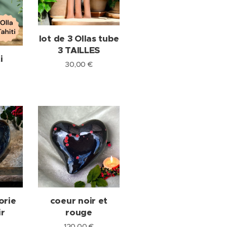
lot de 3 Ollas tube
3 TAILLES
i
30,00
€
orie
coeur noir et
ir
rouge
120,00
€