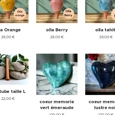
la Orange
olla Berry
olla tahit
29,00
€
29,00
€
29,00
€
tube taille L
22,00
€
coeur memorie
coeur mem
vert émeraude
lustre no
120,00
€
120,00
€