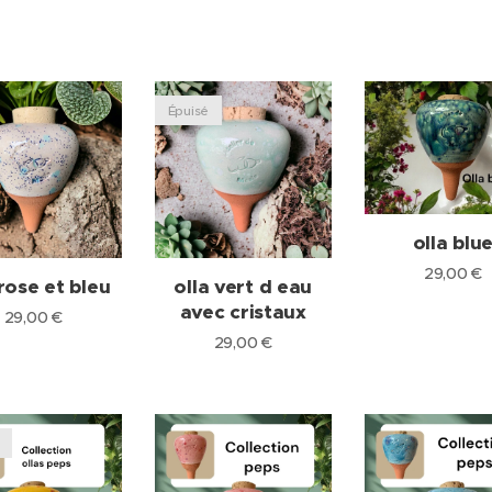
Épuisé
olla blu
29,00
€
 rose et bleu
olla vert d eau
avec cristaux
29,00
€
29,00
€