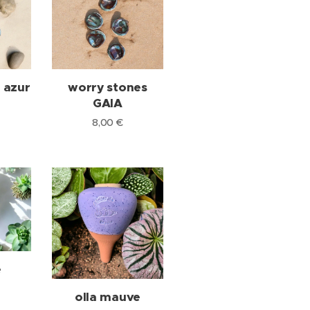
 azur
worry stones
GAIA
8,00
€
e
olla mauve