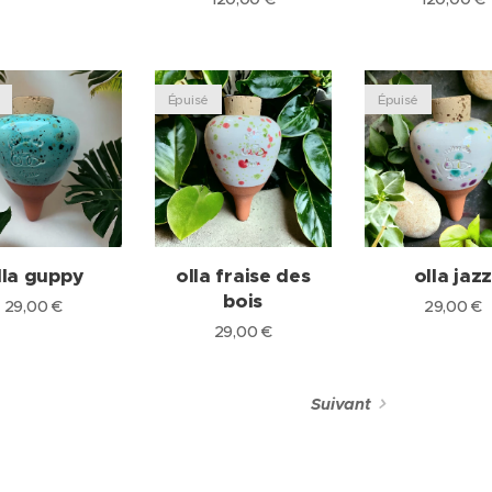
Épuisé
Épuisé
lla guppy
olla fraise des
olla jaz
bois
29,00
€
29,00
€
29,00
€
Suivant