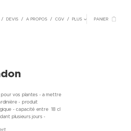
DEVIS
A PROPOS
CGV
PLUS
PANIER
ladon
u pour vos plantes - a mettre
rdinière - produit
ique - capacité entre 18 cl
ndant plusieurs jours -
ert