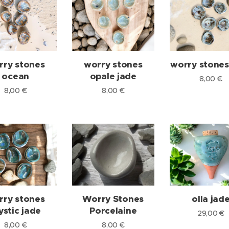
rry stones
worry stones
worry stones
ocean
opale jade
8,00
€
8,00
€
8,00
€
rry stones
Worry Stones
olla jad
stic jade
Porcelaine
29,00
€
8,00
€
8,00
€