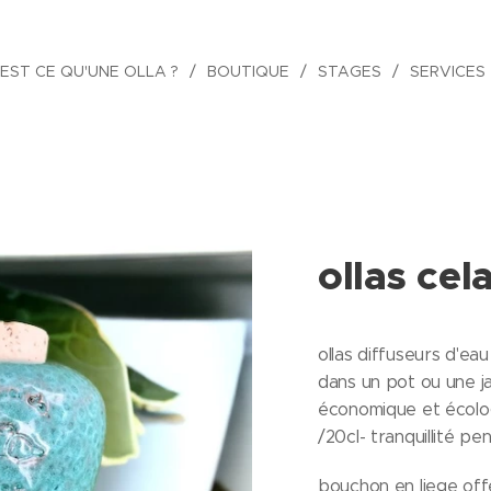
EST CE QU'UNE OLLA ?
BOUTIQUE
STAGES
SERVICES
ollas ce
ollas diffuseurs d'ea
dans un pot ou une ja
économique et écolog
/20cl- tranquillité pe
bouchon en liege off