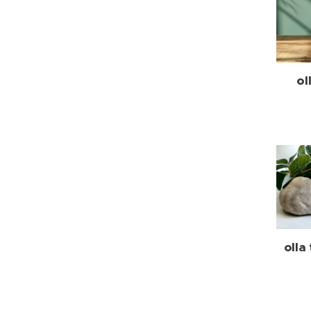
ol
olla 