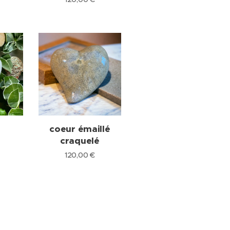
z
coeur émaillé
craquelé
120,00
€