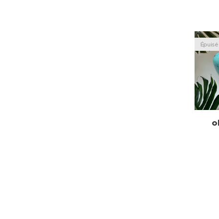
Épuisé
o