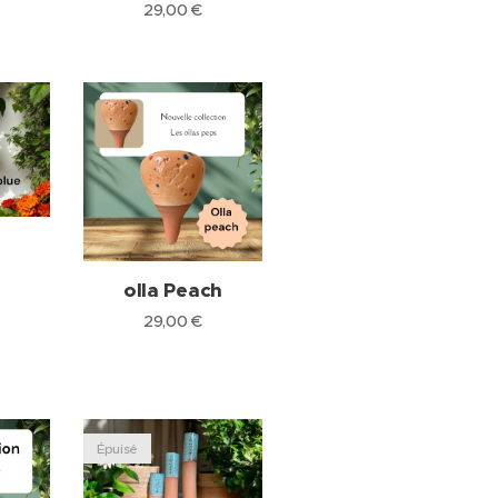
29,00
€
e
olla Peach
29,00
€
Épuisé