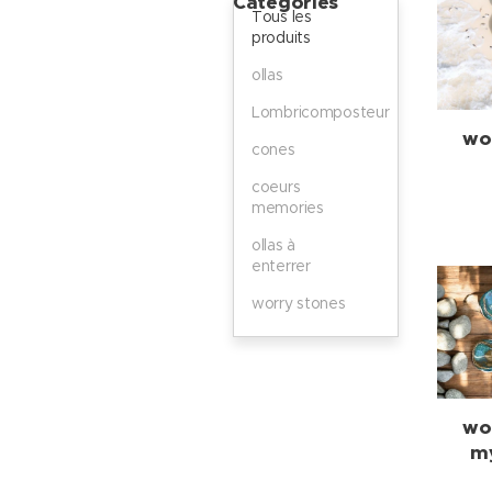
Catégories
Tous les
produits
ollas
Lombricomposteur
wo
cones
coeurs
memories
ollas à
enterrer
worry stones
wo
my